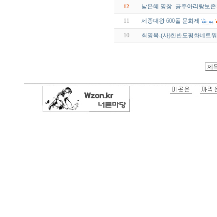
남은혜 명창 -공주아리랑보존
12
11
세종대왕 600돌 문화제
10
최명복-(사)한반도평화네트워