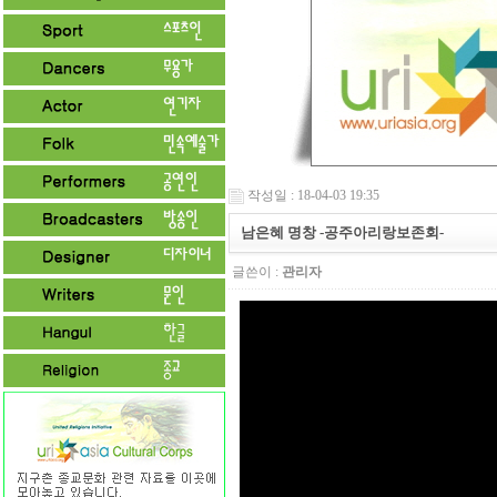
작성일 : 18-04-03 19:35
남은혜 명창 -공주아리랑보존회-
글쓴이 :
관리자