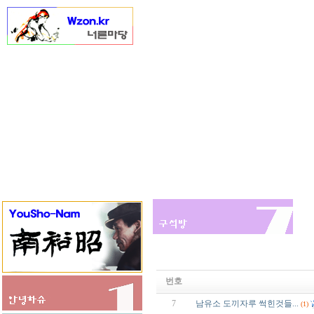
번호
7
남유소 도끼자루 썩힌것들...
(1)