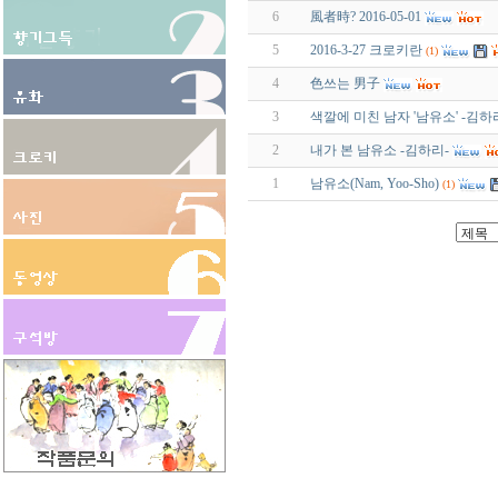
6
風者時? 2016-05-01
5
2016-3-27 크로키란
(1)
4
色쓰는 男子
3
색깔에 미친 남자 '남유소' -김하
2
내가 본 남유소 -김하리-
1
남유소(Nam, Yoo-Sho)
(1)