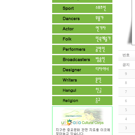
번호
공지
9
8
7
6
5
4
3