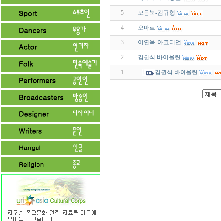
5
모듬북-김규형
4
오마르
3
이연옥-아코디언
2
김권식 바이올린
1
김권식 바이올린