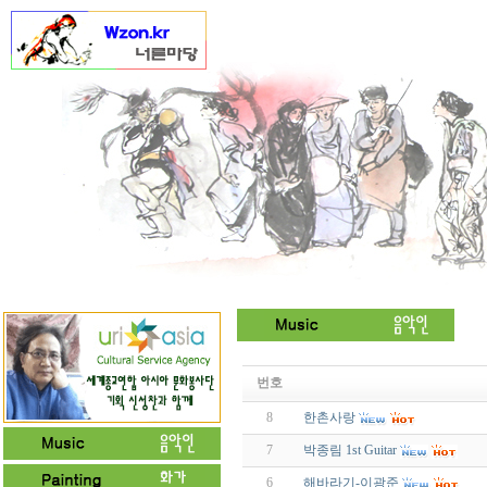
번호
8
한촌사랑
7
박종림 1st Guitar
6
해바라기-이광준