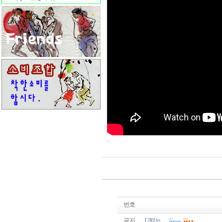
.
번호
공지
URI는....