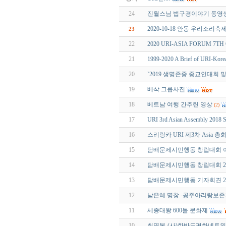
24
진월스님 법구경이야기 동영상
2020-10-18 안동 우리소리축
23
22
2020 URI-ASIA FORUM 7TH O
21
1999-2020 A Brief of URI-Kore
20
`2019 생명존중 중교인대회 및
19
베삭 그룹사진
18
베트남 여행 간추린 영상
(2)
17
URI 3rd Asian Assembly 2018 S
16
스리랑카 URI 제3차 Asia 
15
담배문제시민행동 창립대회 이모저
14
담배문제시민행동 창립대회 2018
13
담배문제시민행동 기자회견 2018
12
남은혜 명창 -공주아리랑보존
11
세종대왕 600돌 문화제
10
최명복-(사)한반도평화네트워