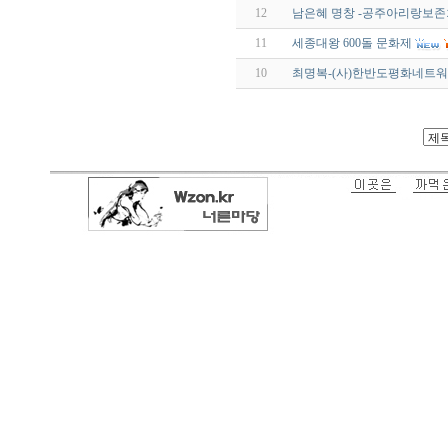
12
남은혜 명창 -공주아리랑보존
11
세종대왕 600돌 문화제
10
최명복-(사)한반도평화네트워