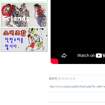
.
관리자
18-12-16 13:12
http://www.uriasia.org/bbs/board.php?bo_table