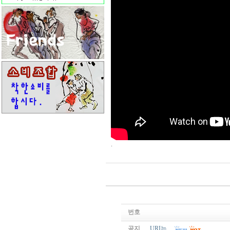
.
번호
공지
URI는....