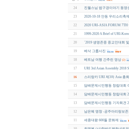
24
진월스님 법구경이야기 동영상
23
2020-10-18 안동 우리소리축
22
2020 URI-ASIA FORUM 7TH O
21
1999-2020 A Brief of URI-Kore
20
`2019 생명존중 중교인대회 및
19
베삭 그룹사진
18
베트남 여행 간추린 영상
(2)
17
URI 3rd Asian Assembly 2018 S
스리랑카 URI 제3차 Asia 
16
15
담배문제시민행동 창립대회 이모저
14
담배문제시민행동 창립대회 2018
13
담배문제시민행동 기자회견 2018
12
남은혜 명창 -공주아리랑보존
11
세종대왕 600돌 문화제
10
최명복-(사)한반도평화네트워