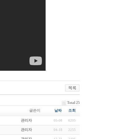
.
Total 25
글쓴이
날짜
조회
관리자
05-08
6205
관리자
04-18
2255