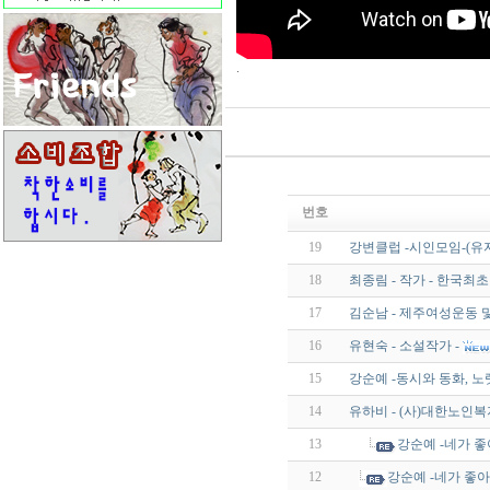
.
번호
19
강변클럽 -시인모임-(유
18
최종림 - 작가 - 한국최
17
김순남 - 제주여성운동 및
16
유현숙 - 소설작가 -
15
강순예 -동시와 동화, 노
14
유하비 - (사)대한노인
13
강순예 -네가 
12
강순예 -네가 좋