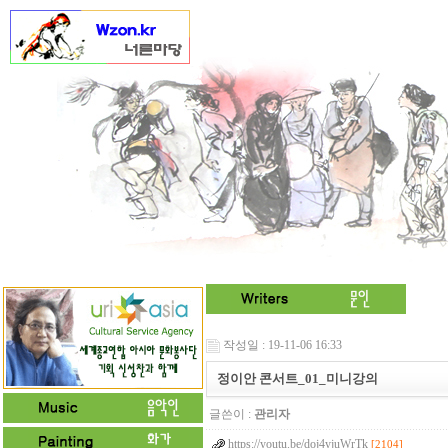
작성일 : 19-11-06 16:33
정이안 콘서트_01_미니강의
글쓴이 :
관리자
https://youtu.be/doj4yjuWrTk
[2104]