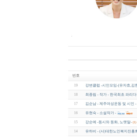
.
번호
19
강변클럽 -시인모임-(유자효,김
18
최종림 - 작가 - 한국최초 파리
17
김순남 - 제주여성운동 및 시인 -
16
유현숙 - 소설작가 -
15
강순예 -동시와 동화, 노랫말-
(1)
14
유하비 - (사)대한노인복지진흥