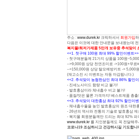
주소 :
www.durek.kr
크릭하셔서
회원가입
하
다음은 이것에 대한 안내문을 보내왔는데 전
복지몰/최저가제품 5만개 보유중 추석맞이 초
<<1. 첫구매 100원 최대 99% 할인이벤트>>
- 첫구매분들께 21가지 상품을 100원~5,000
-->9,000원 상당 천연조미료 ->100원+무
-->150,000원 상당 탈모예방키트 -> 5,0
(재고소진 시 이벤트는 자동 마감됩니다.)
<<2. 추석맞이 농협한삼인 최대 86% 할인
- 진세노사이드 함량 비교 불가!
- 발효홍삼이라 체내흡수 비교 불가!
- 품질/맛은 물론 가격까지! 베스트제품 총출
<<3. 추석맞이 대한홍삼 최대 92% 할인이벤
- 체내흡수율을 높인 발효홍삼의 원조 대한홍
- 26년의 역사와 전통의 기술로 발효홍삼 제
- 복지몰 회원분들께만 드리는 최대 92% 파
www.durek.kr
를 지인분들께도 꼭 전달해주
코로나19 조심하시고 건강하시길 기도합니다