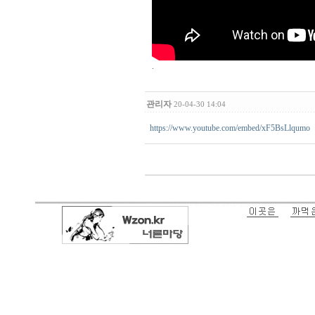
.
관리자
20-04-30 14:04
https://www.youtube.com/embed/xF5BsLlqumo