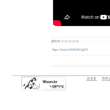
.
관리자
19-09-30 18:08
https://youtu.be/bkZcHs2qeGI