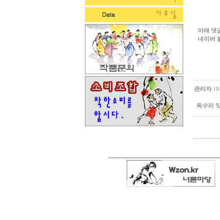
아래 댓글
네이버 
관리자
18
독수리 맛