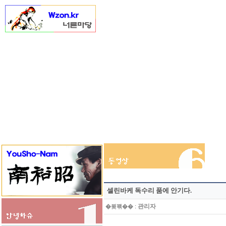
셀린바케 독수리 품에 안기다.
:
관리자
�묒꽦��