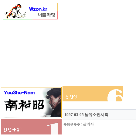
1997-03-05 남유소전시회
:
관리자
�묒꽦��