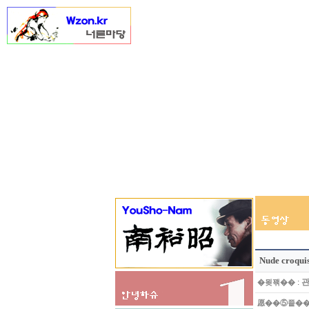
Nude croqui
:
�묒꽦��
愿��⑤쭅�