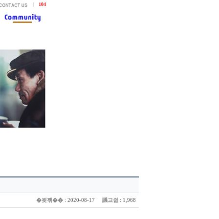
|
104
:
�묒꽦��
議고쉶
2020-08-17
: 1,968