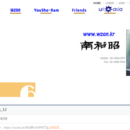
s_12
관리자
:
�
[1023]
https://youtu.be/HnR8wbNWCTg