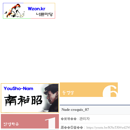
Nude croquis_07
:
관리자
�묒꽦��
:
愿��⑤쭅��
https://youtu.be/KNuTAWwd2