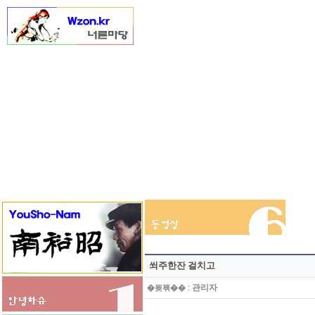
쐬주한잔 걸치고
:
관리자
�묒꽦��