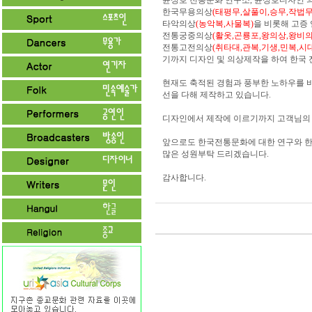
윤성호 전통문화 연구소, 윤성호디자인 의
한국무용의상
(태평무,살풀이,승무,작법무
타악의상
(농악복,사물복)
을 비롯해 고증
전통궁중의상
(활옷,곤룡포,왕의상,왕비의
전통고전의상
(취타대,관복,기생,민복,시
기까지 디자인 및 의상제작을 하여 한국
현재도 축적된 경험과 풍부한 노하우를 바
선을 다해 제작하고 있습니다.
디자인에서 제작에 이르기까지 고객님의 
앞으로도 한국전통문화에 대한 연구와 
많은 성원부탁 드리겠습니다.
감사합니다.