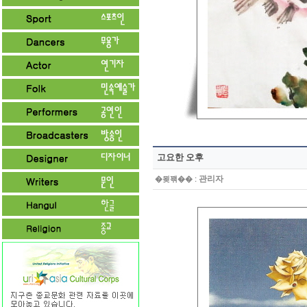
고요한 오후
:
관리자
�묒꽦��