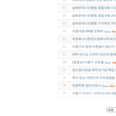
18
2018-4-20 방송과 신문 회보에 
17
담배문제시민행동 창립대회 이모저모 
16
담배문제시민행동 창립대회 2018.
15
담배문제시민행동 기자회견 2018.
14
세종대왕 600돌 문화제
13
최명복-(사)한반도평화네트워크
12
이종구와 함께 바른말이 힘이다.
11
KBS 라디오 드라마 '모리와 함께
10
[동영상] 이종구 프로필
9
정산종사탄생 백주년기념 특집 1
8
죽어 있는 대한민국 저작권법을
한글학회 창단식에서
7
6
이종구 이야기 -나막사(나라사랑