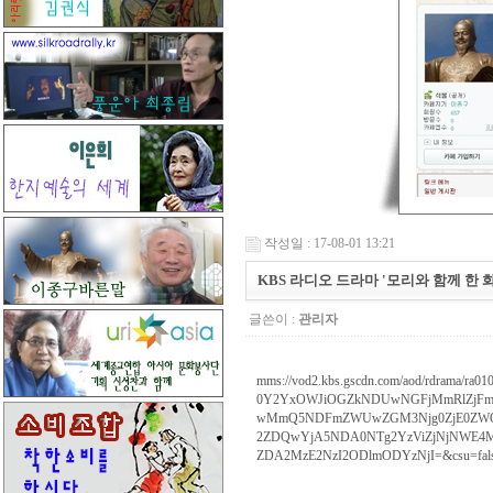
작성일 : 17-08-01 13:21
KBS 라디오 드라마 '모리와 함께 한 
글쓴이 :
관리자
mms://vod2.kbs.gscdn.com/aod/rdra
0Y2YxOWJiOGZkNDUwNGFjMmRlZjFm
wMmQ5NDFmZWUwZGM3Njg0ZjE0ZWQ
2ZDQwYjA5NDA0NTg2YzViZjNjNWE
ZDA2MzE2NzI2ODlmODYzNjI=&csu=fal