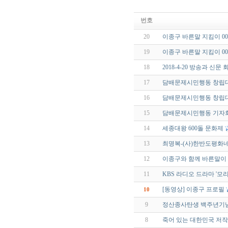
번호
20
이종구 바른말 지킴이 0
19
이종구 바른말 지킴이 0
18
2018-4-20 방송과 신문
17
담배문제시민행동 창립대회 
16
담배문제시민행동 창립대회 2
15
담배문제시민행동 기자회견 2
14
세종대왕 600돌 문화제
13
최명복-(사)한반도평화
12
이종구와 함께 바른말이 
11
KBS 라디오 드라마 '모
[동영상] 이종구 프로필
10
9
정산종사탄생 백주년기념 
8
죽어 있는 대한민국 저